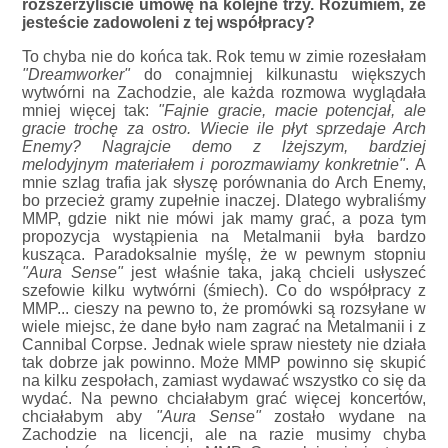
rozszerzyliście umowę na kolejne trzy. Rozumiem, że
jesteście zadowoleni z tej współpracy?
To chyba nie do końca tak. Rok temu w zimie rozesłałam
"Dreamworker"
do conajmniej kilkunastu większych
wytwórni na Zachodzie, ale każda rozmowa wyglądała
mniej więcej tak:
"Fajnie gracie, macie potencjał, ale
gracie trochę za ostro. Wiecie ile płyt sprzedaje Arch
Enemy? Nagrajcie demo z lżejszym, bardziej
melodyjnym materiałem i porozmawiamy konkretnie"
. A
mnie szlag trafia jak słyszę porównania do Arch Enemy,
bo przecież gramy zupełnie inaczej. Dlatego wybraliśmy
MMP, gdzie nikt nie mówi jak mamy grać, a poza tym
propozycja wystąpienia na Metalmanii była bardzo
kusząca. Paradoksalnie myślę, że w pewnym stopniu
"Aura Sense"
jest właśnie taka, jaką chcieli usłyszeć
szefowie kilku wytwórni (śmiech). Co do współpracy z
MMP... cieszy na pewno to, że promówki są rozsyłane w
wiele miejsc, że dane było nam zagrać na Metalmanii i z
Cannibal Corpse. Jednak wiele spraw niestety nie działa
tak dobrze jak powinno. Może MMP powinno się skupić
na kilku zespołach, zamiast wydawać wszystko co się da
wydać. Na pewno chciałabym grać więcej koncertów,
chciałabym aby
"Aura Sense"
zostało wydane na
Zachodzie na licencji, ale na razie musimy chyba