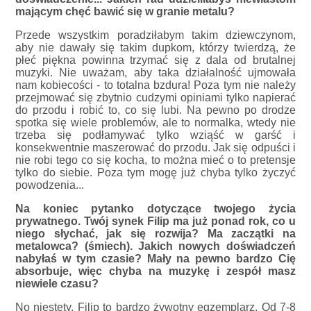
mającym chęć bawić się w granie metalu?
Przede wszystkim poradziłabym takim dziewczynom,
aby nie dawały się takim dupkom, którzy twierdzą, że
płeć piękna powinna trzymać się z dala od brutalnej
muzyki. Nie uważam, aby taka działalność ujmowała
nam kobiecości - to totalna bzdura! Poza tym nie należy
przejmować się zbytnio cudzymi opiniami tylko napierać
do przodu i robić to, co się lubi. Na pewno po drodze
spotka się wiele problemów, ale to normalka, wtedy nie
trzeba się podłamywać tylko wziąść w garść i
konsekwentnie maszerować do przodu. Jak się odpuści i
nie robi tego co się kocha, to można mieć o to pretensje
tylko do siebie. Poza tym mogę już chyba tylko życzyć
powodzenia...
Na koniec pytanko dotyczące twojego życia
prywatnego. Twój synek Filip ma już ponad rok, co u
niego słychać, jak się rozwija? Ma zaczątki na
metalowca? (śmiech). Jakich nowych doświadczeń
nabyłaś w tym czasie? Mały na pewno bardzo Cię
absorbuje, więc chyba na muzykę i zespół masz
niewiele czasu?
No niestety, Filip to bardzo żywotny egzemplarz. Od 7-8