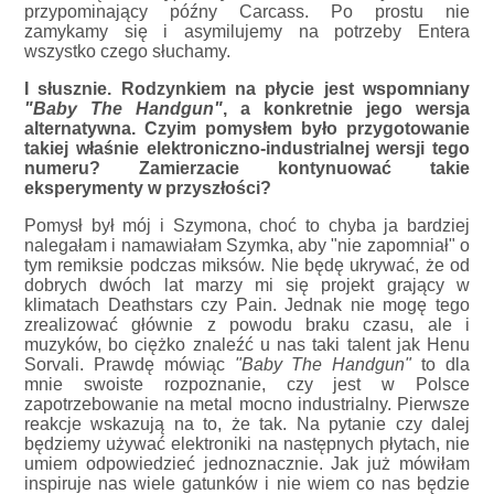
przypominający późny Carcass. Po prostu nie
zamykamy się i asymilujemy na potrzeby Entera
wszystko czego słuchamy.
I słusznie. Rodzynkiem na płycie jest wspomniany
"Baby The Handgun"
, a konkretnie jego wersja
alternatywna. Czyim pomysłem było przygotowanie
takiej właśnie elektroniczno-industrialnej wersji tego
numeru? Zamierzacie kontynuować takie
eksperymenty w przyszłości?
Pomysł był mój i Szymona, choć to chyba ja bardziej
nalegałam i namawiałam Szymka, aby "nie zapomniał" o
tym remiksie podczas miksów. Nie będę ukrywać, że od
dobrych dwóch lat marzy mi się projekt grający w
klimatach Deathstars czy Pain. Jednak nie mogę tego
zrealizować głównie z powodu braku czasu, ale i
muzyków, bo ciężko znaleźć u nas taki talent jak Henu
Sorvali. Prawdę mówiąc
"Baby The Handgun"
to dla
mnie swoiste rozpoznanie, czy jest w Polsce
zapotrzebowanie na metal mocno industrialny. Pierwsze
reakcje wskazują na to, że tak. Na pytanie czy dalej
będziemy używać elektroniki na następnych płytach, nie
umiem odpowiedzieć jednoznacznie. Jak już mówiłam
inspiruje nas wiele gatunków i nie wiem co nas będzie