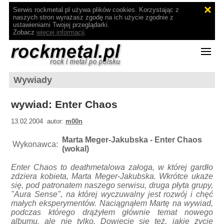
Serwis rockmetal.pl używa plików cookies. Korzystając z
naszych stron wyrażasz zgodę na ich użycie zgodnie z
ustawieniami Twojej przeglądarki.
Zobacz
więcej informacji
.
Wywiady
wywiad: Enter Chaos
13.02.2004 autor:
m00n
Marta Meger-Jakubska - Enter Chaos
Wykonawca:
(wokal)
Enter Chaos to deathmetalowa załoga, w której gardło
zdziera kobieta, Marta Meger-Jakubska. Wkrótce ukaże
się, pod patronatem naszego serwisu, druga płyta grupy,
"Aura Sense", na której wyczuwalny jest rozwój i chęć
małych eksperymentów. Naciągnąłem Martę na wywiad,
podczas którego drążyłem głównie temat nowego
albumu, ale nie tylko. Dowiecie się też, jakie życie