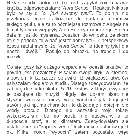
Niklas Sundin [autor okładki - red.] zapytał mnie o nazwę
krążka, odpowiedziałam:
"Aura Sense"
. Reakcja Niklasa
byla w stylu:
"o, jaki świetny tytuł"
. Ta opinia nie
przekonała mnie całkowicie do nadania albumowi
takiego tytułu, ale za to późniejsza rozmowa z Angelą na
temat tytułu nowej płyty Arch Enemy i roboczego Entera
dała mi już do myślenia. Doszłam do wniosku, że skoro
im się podoba, to widać jest to dobry tytuł. Z perspektywy
czasu nadal myślę, że
"Aura Sense"
to idealny tytuł dla
naszej "dwójki". Pasuje do obrazku na froncie i do
muzyki.
Co się tyczy tak dużego wsparcia w kwestii tekstów, to
powód jest prozaiczny. Pisałam swoje liryki w ciemno,
albowiem kilka rzeczy sprawiło, iż większość utworów
usłyszałam dopiero w studiu. Dlatego zdecydowałam, że
zabiorę do studia około 15-20 tekstów, z których wybiorę
te pasujące do muzyki. Nigdy nie lubiłam pisać nie
słysząc wcześniej muzy, wolę wiedzieć jak długi jest
utwór i jaki np. ma charakter - to dużo daje i lepiej mi się
wtedy pracuje. Dlatego nie wszystkie moje teksty
wykorzystałam, bo po prostu nie pasowały, a to
długością strof, a to klimatem. Zdecydowałam się
ostatecznie na "zapożyczenie" liryk innych autorów i jest
ok. Kilka moich "wypocin" zatem pozostało, więc