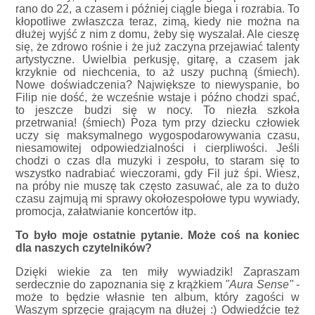
rano do 22, a czasem i później ciągle biega i rozrabia. To
kłopotliwe zwłaszcza teraz, zimą, kiedy nie można na
dłużej wyjść z nim z domu, żeby się wyszalał. Ale cieszę
się, że zdrowo rośnie i że już zaczyna przejawiać talenty
artystyczne. Uwielbia perkusję, gitarę, a czasem jak
krzyknie od niechcenia, to aż uszy puchną (śmiech).
Nowe doświadczenia? Największe to niewyspanie, bo
Filip nie dość, że wcześnie wstaje i późno chodzi spać,
to jeszcze budzi się w nocy. To niezła szkoła
przetrwania! (śmiech) Poza tym przy dziecku człowiek
uczy się maksymalnego wygospodarowywania czasu,
niesamowitej odpowiedzialności i cierpliwości. Jeśli
chodzi o czas dla muzyki i zespołu, to staram się to
wszystko nadrabiać wieczorami, gdy Fil już śpi. Wiesz,
na próby nie muszę tak często zasuwać, ale za to dużo
czasu zajmują mi sprawy okołozespołowe typu wywiady,
promocja, załatwianie koncertów itp.
To było moje ostatnie pytanie. Może coś na koniec
dla naszych czytelników?
Dzięki wiekie za ten miły wywiadzik! Zapraszam
serdecznie do zapoznania się z krążkiem
"Aura Sense"
-
może to będzie własnie ten album, który zagości w
Waszym sprzęcie grającym na dłużej :) Odwiedźcie też