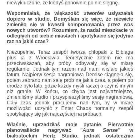
niewykluczone, że kiedyś ponownie po nie sięgnę.
Wspomniałaś, że większość utworów usłyszałaś
dopiero w studio. Domyślam się więc, że niewiele
zmieniło się w kwestii komponowania przez was
nowych utworów? Rozumiem, że nadal mieszkacie w
odległych od siebie miastach i spotykacie się jedynie
raz na jakiś czas?
Niezupełnie. Teraz zespół tworzą chłopaki z Elbląga
plus ja z Wrocławia. Teoretycznie zatem nie ma
przeciwskazań, aby próby odbywały się w miarę
regularnie. Jednak tym razem nad nami wisiało jakieś
fatum. Najpierw sesja nagraniowa Demise ciągnęła się,
potem zabrano nam salę prób na jakiś czas, a potem po
drodze było lato, gdzie każdy myśli raczej o czymś innym
niż granie. W końcu, co chyba jest najważniejsze,
zmieniliśmy studio i przyspieszyliśmy sesję nagraniową.
Cały czas jednak pracujemy nad tym, by w miarę
możliwości uczynić z Enter Chaos normalny zespół
spotykający się jak najczęściej na próbach.
Właśnie, uprzedziłaś moje pytanie. Pierwotnie
planowaliście nagrywać
"Aura Sense"
w
białostockim Hertz Studio, jednak ostatecznie