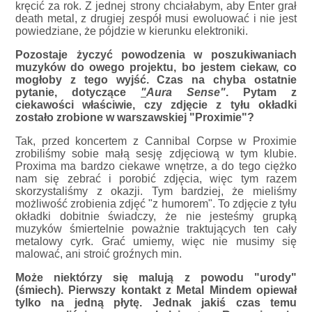
kręcić za rok. Z jednej strony chciałabym, aby Enter grał
death metal, z drugiej zespół musi ewoluować i nie jest
powiedziane, że pójdzie w kierunku elektroniki.
Pozostaje życzyć powodzenia w poszukiwaniach
muzyków do owego projektu, bo jestem ciekaw, co
mogłoby z tego wyjść. Czas na chyba ostatnie
pytanie, dotyczące
"
Aura Sense"
. Pytam z
ciekawości właściwie, czy zdjęcie z tyłu okładki
zostało zrobione w warszawskiej "Proximie"?
Tak, przed koncertem z Cannibal Corpse w Proximie
zrobiliśmy sobie małą sesję zdjęciową w tym klubie.
Proxima ma bardzo ciekawe wnętrze, a do tego ciężko
nam się zebrać i porobić zdjęcia, więc tym razem
skorzystaliśmy z okazji. Tym bardziej, że mieliśmy
możliwość zrobienia zdjęć "z humorem". To zdjęcie z tyłu
okładki dobitnie świadczy, że nie jesteśmy grupką
muzyków śmiertelnie poważnie traktujących ten cały
metalowy cyrk. Grać umiemy, więc nie musimy się
malować, ani stroić groźnych min.
Może niektórzy się malują z powodu "urody"
(śmiech). Pierwszy kontakt z Metal Mindem opiewał
tylko na jedną płytę. Jednak jakiś czas temu