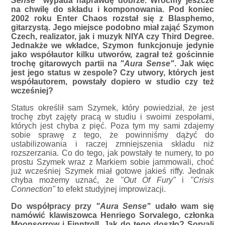
Sense"
wypada naprawdę dobrze. Wróćmy jeszcze
na chwilę do składu i komponowania. Pod koniec
2002 roku Enter Chaos rozstał się z Blasphemo,
gitarzystą. Jego miejsce podobno miał zająć Szymon
Czech, realizator, jak i muzyk NIYA czy Third Degree.
Jednakże we wkładce, Szymon funkcjonuje jedynie
jako współautor kilku utworów, zagrał też gościnnie
trochę gitarowych partii na
"Aura Sense"
. Jak więc
jest jego status w zespole? Czy utwory, których jest
współautorem, powstały dopiero w studio czy też
wcześniej?
Status określił sam Szymek, który powiedział, że jest
trochę zbyt zajęty pracą w studiu i swoimi zespołami,
których jest chyba z pięć. Poza tym my sami zdajemy
sobie sprawę z tego, że powinniśmy dążyć do
ustabilizowania i raczej zmniejszenia składu niż
rozszerzania. Co do tego, jak powstały te numery, to po
prostu Szymek wraz z Markiem sobie jammowali, choć
już wcześniej Szymek miał gotowe jakieś riffy. Jednak
chyba możemy uznać, że
"Out Of Fury"
i
"Crisis
Connection"
to efekt studyjnej improwizacji.
Do współpracy przy
"Aura Sense"
udało wam się
namówić klawiszowca Henriego Sorvalego, członka
Moonsorrow i Finntroll. Jak do tego doszło? Sorvali