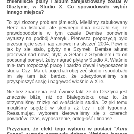
zmieniliście plany i album zarejestrowany został w
Olsztynie, w Studio X. Co spowodowało wybór
innego miejsca?
To był złożony problem (śmiech). Mieliśmy zabukowany
Hertz na listopad, ale pewnego dnia okazało się, że
prawdopodobnie w tym czasie Demise ponownie
wyruszy na podbój Ameryki. Pierwszą propozycją było
przesunięcie sesji nagraniowej na styczeń 2004. Pewnie
tak by się stało, gdyby nie Szymek. Demise akurat
pracował nad nową płytą w Selani z Szymkiem i to on
podsunął pomysł, żeby nagrać płytę w Studio X. Właśnie
miał tam rozpocząć pracę i bardzo chwalił wyposażenie
studia. Ozz i Marek pojechali obejrzeć studio i spodobało
im się tam tak bardzo, że zdecydowaliśmy się
przyspieszyć sesję i nagrywać właśnie w X-ie.
Nie bez znaczenia jest również fakt, że do Olsztyna jest
znacznie bliżej niż do Białegostoku oraz to, że
otrzymaliśmy zniżkę od właściciela studia. Dzięki temu
mogliśmy spędzić w studiu aż trzy i pół tygodnia.
Reasumując, wyborem kierowaliśmy się z czterech
powodów: czas, wyposażenie, odległość i finanse.
Przyznam, że efekt tego wyboru w postaci
"Aura