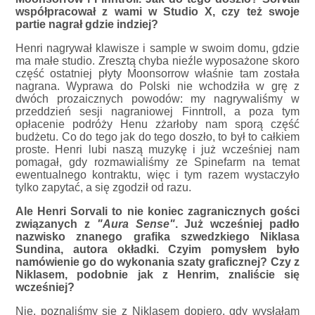
współpracował z wami w Studio X, czy też swoje
partie nagrał gdzie indziej?
Henri nagrywał klawisze i sample w swoim domu, gdzie
ma małe studio. Zresztą chyba nieźle wyposażone skoro
część ostatniej płyty Moonsorrow właśnie tam została
nagrana. Wyprawa do Polski nie wchodziła w grę z
dwóch prozaicznych powodów: my nagrywaliśmy w
przeddzień sesji nagraniowej Finntroll, a poza tym
opłacenie podróży Henu zżarłoby nam sporą część
budżetu. Co do tego jak do tego doszło, to był to całkiem
proste. Henri lubi naszą muzykę i już wcześniej nam
pomagał, gdy rozmawialiśmy ze Spinefarm na temat
ewentualnego kontraktu, więc i tym razem wystaczyło
tylko zapytać, a się zgodził od razu.
Ale Henri Sorvali to nie koniec zagranicznych gości
związanych z
"Aura Sense"
. Już wcześniej padło
nazwisko znanego grafika szwedzkiego Niklasa
Sundina, autora okładki. Czyim pomysłem było
namówienie go do wykonania szaty graficznej? Czy z
Niklasem, podobnie jak z Henrim, znaliście się
wcześniej?
Nie, poznaliśmy się z Niklasem dopiero, gdy wysłałam