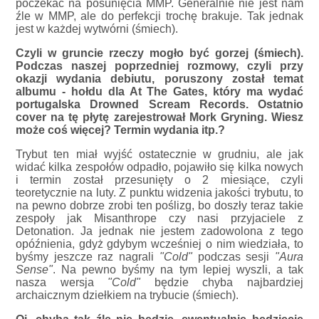
poczekać na posunięcia MMP. Generalnie nie jest nam
źle w MMP, ale do perfekcji trochę brakuje. Tak jednak
jest w każdej wytwórni (śmiech).
Czyli w gruncie rzeczy mogło być gorzej (śmiech).
Podczas naszej poprzedniej rozmowy, czyli przy
okazji wydania debiutu, poruszony został temat
albumu - hołdu dla At The Gates, który ma wydać
portugalska Drowned Scream Records. Ostatnio
cover na tę płytę zarejestrował Mork Gryning. Wiesz
może coś więcej? Termin wydania itp.?
Trybut ten miał wyjść ostatecznie w grudniu, ale jak
widać kilka zespołów odpadło, pojawiło się kilka nowych
i termin został przesunięty o 2 miesiące, czyli
teoretycznie na luty. Z punktu widzenia jakości trybutu, to
na pewno dobrze zrobi ten poślizg, bo doszły teraz takie
zespoły jak Misanthrope czy nasi przyjaciele z
Detonation. Ja jednak nie jestem zadowolona z tego
opóźnienia, gdyż gdybym wcześniej o nim wiedziała, to
byśmy jeszcze raz nagrali
"Cold"
podczas sesji
"Aura
Sense"
. Na pewno byśmy na tym lepiej wyszli, a tak
nasza wersja
"Cold"
będzie chyba najbardziej
archaicznym dziełkiem na trybucie (śmiech).