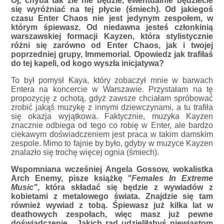
Oj, chyba tak źle nie będzie, ewentualnie będziecie
się wyróżniać na tej płycie (śmiech). Od jakiegoś
czasu Enter Chaos nie jest jedynym zespołem, w
którym śpiewasz. Od niedawna jesteś członkinią
warszawskiej formacji Kayzen, która stylistycznie
różni się zarówno od Enter Chaos, jak i twojej
poprzedniej grupy, Immemorial. Opowiedz jak trafiłaś
do tej kapeli, od kogo wyszła inicjatywa?
To był pomysł Kaya, który zobaczył mnie w barwach
Entera na koncercie w Warszawie. Przystałam na tę
propozycję z ochotą, gdyż zawsze chciałam spróbować
zrobić jakąś muzykę z innymi dziewczynami, a tu trafiła
się okazja wyjątkowa. Faktycznie, muzyka Kayzen
znacznie odbiega od tego co robię w Enter, ale bardzo
ciekawym doświadczeniem jest praca w takim damskim
zespole. Mimo to fajnie by było, gdyby w muzyce Kayzen
znalazło się trochę więcej ognia (śmiech).
Wspomniana wcześniej Angela Gossow, wokalistka
Arch Enemy, pisze książkę
"Females In Extreme
Music"
, która składać się będzie z wywiadów z
kobietami z metalowego świata. Znajdzie się tam
również wywiad z tobą. Śpiewasz już kilka lat w
deathowych zespołach, więc masz już pewne
doświadczenie... Jakich rad udzieliłabyś niewiastom