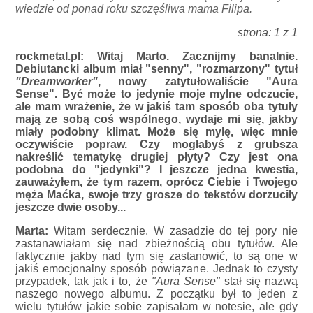
wiedzie od ponad roku szczęśliwa mama Filipa.
strona: 1 z 1
rockmetal.pl: Witaj Marto. Zacznijmy banalnie.
Debiutancki album miał "senny", "rozmarzony" tytuł
"Dreamworker"
, nowy zatytułowaliście "Aura
Sense". Być może to jedynie moje mylne odczucie,
ale mam wrażenie, że w jakiś tam sposób oba tytuły
mają ze sobą coś wspólnego, wydaje mi się, jakby
miały podobny klimat. Może się mylę, więc mnie
oczywiście popraw. Czy mogłabyś z grubsza
nakreślić tematykę drugiej płyty? Czy jest ona
podobna do "jedynki"? I jeszcze jedna kwestia,
zauważyłem, że tym razem, oprócz Ciebie i Twojego
męża Maćka, swoje trzy grosze do tekstów dorzuciły
jeszcze dwie osoby...
Marta:
Witam serdecznie. W zasadzie do tej pory nie
zastanawiałam się nad zbieżnością obu tytułów. Ale
faktycznie jakby nad tym się zastanowić, to są one w
jakiś emocjonalny sposób powiązane. Jednak to czysty
przypadek, tak jak i to, że
"Aura Sense"
stał się nazwą
naszego nowego albumu. Z początku był to jeden z
wielu tytułów jakie sobie zapisałam w notesie, ale gdy