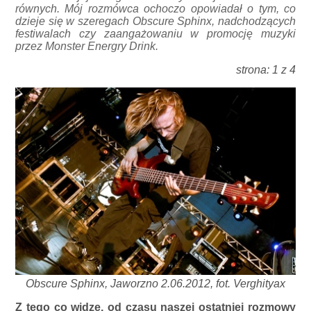
równych. Mój rozmówca ochoczo opowiadał o tym, co
dzieje się w szeregach Obscure Sphinx, nadchodzących
festiwalach czy zaangażowaniu w promocję muzyki
przez Monster Energry Drink.
strona: 1 z 4
Obscure Sphinx, Jaworzno 2.06.2012, fot. Verghityax
Z tego co widzę, od czasu naszej ostatniej rozmowy