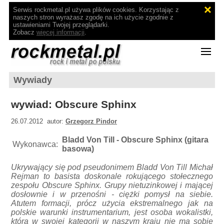
Serwis rockmetal.pl używa plików cookies. Korzystając z
naszych stron wyrażasz zgodę na ich użycie zgodnie z
ustawieniami Twojej przeglądarki.
Zobacz
więcej informacji
.
Wywiady
wywiad: Obscure Sphinx
26.07.2012 autor:
Grzegorz Pindor
Bladd Von Till - Obscure Sphinx (gitara
Wykonawca:
basowa)
Ukrywający się pod pseudonimem Bladd Von Till Michał
Rejman to basista doskonale rokującego stołecznego
zespołu Obscure Sphinx. Grupy nietuzinkowej i mającej
dosłownie i w przenośni - ciężki pomysł na siebie.
Atutem formacji, prócz użycia ekstremalnego jak na
polskie warunki instrumentarium, jest osoba wokalistki,
która w swojej kategorii w naszym kraju nie ma sobie