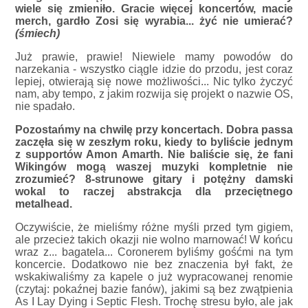
wiele się zmieniło. Gracie więcej koncertów, macie
merch, gardło Zosi się wyrabia... żyć nie umierać?
(śmiech)
Już prawie, prawie! Niewiele mamy powodów do
narzekania - wszystko ciągle idzie do przodu, jest coraz
lepiej, otwierają się nowe możliwości... Nic tylko życzyć
nam, aby tempo, z jakim rozwija się projekt o nazwie OS,
nie spadało.
Pozostańmy na chwilę przy koncertach. Dobra passa
zaczęła się w zeszłym roku, kiedy to byliście jednym
z supportów Amon Amarth. Nie baliście się, że fani
Wikingów mogą waszej muzyki kompletnie nie
zrozumieć? 8-strunowe gitary i potężny damski
wokal to raczej abstrakcja dla przeciętnego
metalhead.
Oczywiście, że mieliśmy różne myśli przed tym gigiem,
ale przecież takich okazji nie wolno marnować! W końcu
wraz z... bagatela... Coronerem byliśmy gośćmi na tym
koncercie. Dodatkowo nie bez znaczenia był fakt, że
wskakiwaliśmy za kapele o już wypracowanej renomie
(czytaj: pokaźnej bazie fanów), jakimi są bez zwątpienia
As I Lay Dying i Septic Flesh. Trochę stresu było, ale jak