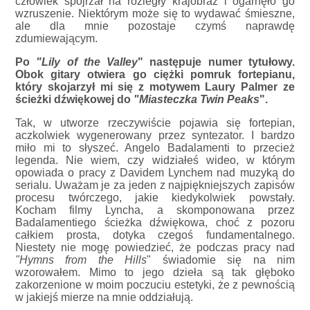
człowiek spojrzał na rozległy krajobraz i ogarnęło go
wzruszenie. Niektórym może się to wydawać śmieszne,
ale dla mnie pozostaje czymś naprawdę
zdumiewającym.
Po
"Lily of the Valley
" następuje numer tytułowy.
Obok gitary otwiera go ciężki pomruk fortepianu,
który skojarzył mi się z motywem Laury Palmer ze
ścieżki dźwiękowej do
"Miasteczka Twin Peaks
".
Tak, w utworze rzeczywiście pojawia się fortepian,
aczkolwiek wygenerowany przez syntezator. I bardzo
miło mi to słyszeć. Angelo Badalamenti to przecież
legenda. Nie wiem, czy widziałeś wideo, w którym
opowiada o pracy z Davidem Lynchem nad muzyką do
serialu. Uważam je za jeden z najpiękniejszych zapisów
procesu twórczego, jakie kiedykolwiek powstały.
Kocham filmy Lyncha, a skomponowana przez
Badalamentiego ścieżka dźwiękowa, choć z pozoru
całkiem prosta, dotyka czegoś fundamentalnego.
Niestety nie mogę powiedzieć, że podczas pracy nad
"Hymns from the Hills
" świadomie się na nim
wzorowałem. Mimo to jego dzieła są tak głęboko
zakorzenione w moim poczuciu estetyki, że z pewnością
w jakiejś mierze na mnie oddziałują.