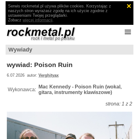
Serwis rockmetal.pl używa plików cookies. Korzystając z
naszych stron wyrażasz zgodę na ich użycie zgodnie z
ustawieniami Twojej przeglądarki.
Zobacz
więcej informacji
.
Wywiady
wywiad: Poison Ruin
6.07.2026 autor:
Verghityax
Mac Kennedy - Poison Ruin (wokal,
Wykonawca:
gitara, instrumenty klawiszowe)
strona: 1 z 2