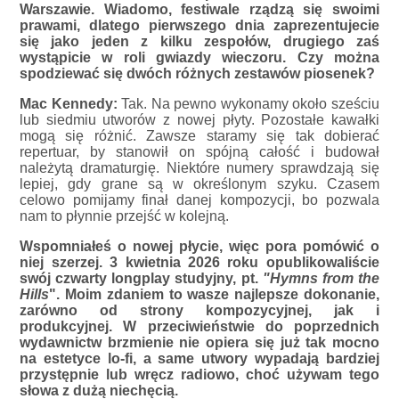
Warszawie. Wiadomo, festiwale rządzą się swoimi
prawami, dlatego pierwszego dnia zaprezentujecie
się jako jeden z kilku zespołów, drugiego zaś
wystąpicie w roli gwiazdy wieczoru. Czy można
spodziewać się dwóch różnych zestawów piosenek?
Mac Kennedy:
Tak. Na pewno wykonamy około sześciu
lub siedmiu utworów z nowej płyty. Pozostałe kawałki
mogą się różnić. Zawsze staramy się tak dobierać
repertuar, by stanowił on spójną całość i budował
należytą dramaturgię. Niektóre numery sprawdzają się
lepiej, gdy grane są w określonym szyku. Czasem
celowo pomijamy finał danej kompozycji, bo pozwala
nam to płynnie przejść w kolejną.
Wspomniałeś o nowej płycie, więc pora pomówić o
niej szerzej. 3 kwietnia 2026 roku opublikowaliście
swój czwarty longplay studyjny, pt.
"Hymns from the
Hills
". Moim zdaniem to wasze najlepsze dokonanie,
zarówno od strony kompozycyjnej, jak i
produkcyjnej. W przeciwieństwie do poprzednich
wydawnictw brzmienie nie opiera się już tak mocno
na estetyce lo-fi, a same utwory wypadają bardziej
przystępnie lub wręcz radiowo, choć używam tego
słowa z dużą niechęcią.