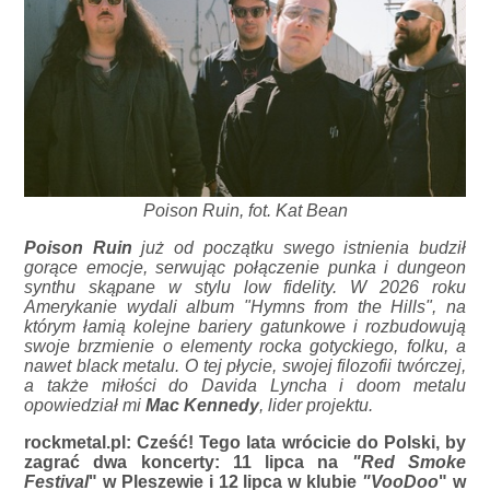
Poison Ruin, fot. Kat Bean
Poison Ruin
już od początku swego istnienia budził
gorące emocje, serwując połączenie punka i dungeon
synthu skąpane w stylu low fidelity. W 2026 roku
Amerykanie wydali album "Hymns from the Hills", na
którym łamią kolejne bariery gatunkowe i rozbudowują
swoje brzmienie o elementy rocka gotyckiego, folku, a
nawet black metalu. O tej płycie, swojej filozofii twórczej,
a także miłości do Davida Lyncha i doom metalu
opowiedział mi
Mac Kennedy
, lider projektu.
rockmetal.pl: Cześć! Tego lata wrócicie do Polski, by
zagrać dwa koncerty: 11 lipca na
"Red Smoke
Festival
" w Pleszewie i 12 lipca w klubie
"VooDoo
" w