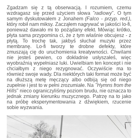
Zgadzam się z tą obserwacją. I rozumiem, czemu
wzdragasz się przed użyciem słowa
"radiowy
". O tym
samym dyskutowałem z Jonahem
(Falco - przyp. red.)
,
który robił nam miksy. Zacząłem nagrywać w jakości lo-fi,
ponieważ dawało mi to pożądany efekt. Mówiąc krótko,
płyta sama przypomina ci, że z tym właśnie obcujesz - z
płytą. To trochę tak, jakbyś słuchał muzyki przez
membranę. Lo-fi tworzy te drobne defekty, które
zmuszają cię do uruchomienia kreatywności. Chwilami
nie jesteś pewien, co dokładnie usłyszałeś, więc
wyobraźnią wypełniasz luki. Uwielbiam ten koncept i nie
chciałbym z niego rezygnować. Oczywiście ma to
również swoje wady. Dla niektórych taki format może być
na dłuższą metę męczący albo odbiją się od niego
zupełnie i jest to w pełni zrozumiałe. Na
"Hymns from the
Hills
" nieco ograniczyliśmy poziom brudu, nie oznacza to
jednak zmiany kierunku muzycznego. Patrzę na to jako
na próbę eksperymentowania z dźwiękiem, rzucenie
sobie wyzwania.