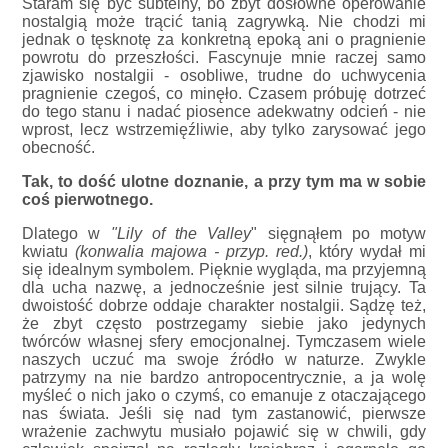
Staram się być subtelny, bo zbyt dosłowne operowanie
nostalgią może trącić tanią zagrywką. Nie chodzi mi
jednak o tęsknotę za konkretną epoką ani o pragnienie
powrotu do przeszłości. Fascynuje mnie raczej samo
zjawisko nostalgii - osobliwe, trudne do uchwycenia
pragnienie czegoś, co minęło. Czasem próbuję dotrzeć
do tego stanu i nadać piosence adekwatny odcień - nie
wprost, lecz wstrzemięźliwie, aby tylko zarysować jego
obecność.
Tak, to dość ulotne doznanie, a przy tym ma w sobie
coś pierwotnego.
Dlatego w
"Lily of the Valley
" sięgnąłem po motyw
kwiatu
(konwalia majowa - przyp. red.)
, który wydał mi
się idealnym symbolem. Pięknie wygląda, ma przyjemną
dla ucha nazwę, a jednocześnie jest silnie trujący. Ta
dwoistość dobrze oddaje charakter nostalgii. Sądzę też,
że zbyt często postrzegamy siebie jako jedynych
twórców własnej sfery emocjonalnej. Tymczasem wiele
naszych uczuć ma swoje źródło w naturze. Zwykle
patrzymy na nie bardzo antropocentrycznie, a ja wolę
myśleć o nich jako o czymś, co emanuje z otaczającego
nas świata. Jeśli się nad tym zastanowić, pierwsze
wrażenie zachwytu musiało pojawić się w chwili, gdy