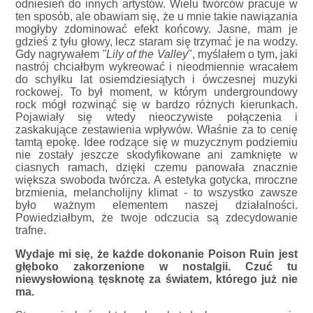
odniesień do innych artystów. Wielu twórców pracuje w
ten sposób, ale obawiam się, że u mnie takie nawiązania
mogłyby zdominować efekt końcowy. Jasne, mam je
gdzieś z tyłu głowy, lecz staram się trzymać je na wodzy.
Gdy nagrywałem
"Lily of the Valley
", myślałem o tym, jaki
nastrój chciałbym wykreować i nieodmiennie wracałem
do schyłku lat osiemdziesiątych i ówczesnej muzyki
rockowej. To był moment, w którym undergroundowy
rock mógł rozwinąć się w bardzo różnych kierunkach.
Pojawiały się wtedy nieoczywiste połączenia i
zaskakujące zestawienia wpływów. Właśnie za to cenię
tamtą epokę. Idee rodzące się w muzycznym podziemiu
nie zostały jeszcze skodyfikowane ani zamknięte w
ciasnych ramach, dzięki czemu panowała znacznie
większa swoboda twórcza. A estetyka gotycka, mroczne
brzmienia, melancholijny klimat - to wszystko zawsze
było ważnym elementem naszej działalności.
Powiedziałbym, że twoje odczucia są zdecydowanie
trafne.
Wydaje mi się, że każde dokonanie Poison Ruin jest
głęboko zakorzenione w nostalgii. Czuć tu
niewysłowioną tęsknotę za światem, którego już nie
ma.