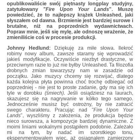
opublikowaliście swój piętnasty longplay studyjny,
zatytułowany
"Fire Upon Your Lands
". Muszę
powiedzieć, że to najlepszy krążek Unleashed, jaki
słyszałem od dawna. Brzmienie jest bardziej surowe i
brutalne, niż na poprzednich wydawnictwach.
Popraw mnie, jeśli się mylę, ale odnoszę wrażenie, że
zmieniliście coś w procesie produkcji.
Johnny Hedlund:
Dziękuję za miłe słowa. Ilekroć
robimy nowy album, zawsze staramy się wprowadzić
jakieś modyfikacje. Oczywiście niezbyt drastyczne, w
przeciwnym razie to już nie byłby Unleashed. Ta filozofia
drobnych zmian towarzyszy nam w zasadzie od
początku. Jako muzycy chcemy się rozwijać, dlatego
każda kolejna płyta powinna choć trochę odbiegać od
poprzedniej - nie jest to proste zadanie, gdy ma się ich
tyle w dorobku
(śmiech)
. Jeśli osiądziesz na laurach,
skazujesz się na nagrywanie w kółko tego samego.
Jednocześnie musisz być ostrożny, by nie zatracić
swego charakteru. Pracując nad
"Fire Upon Your
Lands
", wyszliśmy z założenia, że produkcja będzie
nieco surowsza, a kompozycje bardziej dynamiczne. Z
moimi liniami wokalnymi postąpiłem podobnie. Zależało
mi na tym, by nadać im szorstkiego tonu,
eksperymentowałem więc, aż osiągnąłem zamierzony