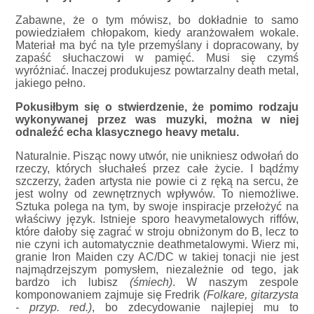
Zabawne, że o tym mówisz, bo dokładnie to samo
powiedziałem chłopakom, kiedy aranżowałem wokale.
Materiał ma być na tyle przemyślany i dopracowany, by
zapaść słuchaczowi w pamięć. Musi się czymś
wyróżniać. Inaczej produkujesz powtarzalny death metal,
jakiego pełno.
Pokusiłbym się o stwierdzenie, że pomimo rodzaju
wykonywanej przez was muzyki, można w niej
odnaleźć echa klasycznego heavy metalu.
Naturalnie. Pisząc nowy utwór, nie unikniesz odwołań do
rzeczy, których słuchałeś przez całe życie. I bądźmy
szczerzy, żaden artysta nie powie ci z ręką na sercu, że
jest wolny od zewnętrznych wpływów. To niemożliwe.
Sztuka polega na tym, by swoje inspiracje przełożyć na
właściwy język. Istnieje sporo heavymetalowych riffów,
które dałoby się zagrać w stroju obniżonym do B, lecz to
nie czyni ich automatycznie deathmetalowymi. Wierz mi,
granie Iron Maiden czy AC/DC w takiej tonacji nie jest
najmądrzejszym pomysłem, niezależnie od tego, jak
bardzo ich lubisz
(śmiech)
. W naszym zespole
komponowaniem zajmuje się Fredrik
(Folkare, gitarzysta
- przyp. red.)
, bo zdecydowanie najlepiej mu to