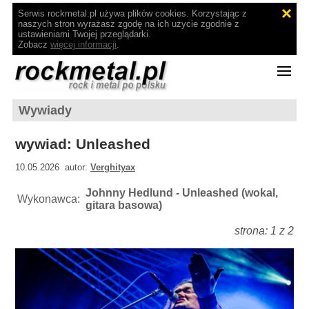
Serwis rockmetal.pl używa plików cookies. Korzystając z
naszych stron wyrażasz zgodę na ich użycie zgodnie z
ustawieniami Twojej przeglądarki.
Zobacz
więcej informacji
.
Wywiady
wywiad: Unleashed
10.05.2026 autor:
Verghityax
Johnny Hedlund - Unleashed (wokal,
Wykonawca:
gitara basowa)
strona: 1 z 2