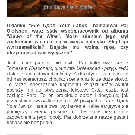
Okładkę
"Fire Upon Your Lands
" namalował Par
Olofsson, wasz stały współpracownik od albumu
"Dawn of the Nine
". Moim zdaniem jego styl
znakomicie wpisuje się w waszą estetykę. Skąd go
wytrzasnęliście? Dajecie mu wolną rękę, czy
otrzymuje od was wytyczne?
Jeśli mnie pamięć nie myli, Par kolegował się z
Tomasem
(Olssonem, gitarzystą Unleashed - przyp. red.)
i tak się o nim dowiedzieliśmy. Za każdym razem dostaje
od nas scenariusz, chociaż scenariusz to za duże słowo.
To raczej streszczenie fragmentu książki, który akurat
posłużył mi do stworzenia tekstów. Cała reszta jest
zasługą Para. To on projektuje obraz i decyduje, jak
przedstawić wszystkie detale. W przypadku
"Fire Upon
Your Lands
" namalował wydarzenie, które rozgrywa się
pomiędzy dwiema piosenkami. Jesteśmy niezmiernie
zadowoleni z jego roboty. Par dobrze zna nasze gusta i
trafia w nie bez pudła.