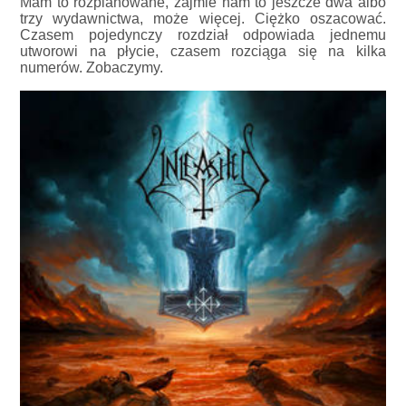
Mam to rozplanowane, zajmie nam to jeszcze dwa albo
trzy wydawnictwa, może więcej. Ciężko oszacować.
Czasem pojedynczy rozdział odpowiada jednemu
utworowi na płycie, czasem rozciąga się na kilka
numerów. Zobaczymy.