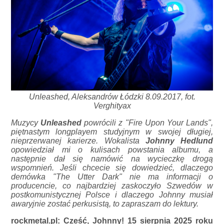
Unleashed, Aleksandrów Łódzki 8.09.2017, fot.
Verghityax
Muzycy
Unleashed
powrócili z "Fire Upon Your Lands",
piętnastym longplayem studyjnym w swojej długiej,
nieprzerwanej karierze. Wokalista
Johnny Hedlund
opowiedział mi o kulisach powstania albumu, a
następnie dał się namówić na wycieczkę drogą
wspomnień. Jeśli chcecie się dowiedzieć, dlaczego
demówka "The Utter Dark" nie ma informacji o
producencie, co najbardziej zaskoczyło Szwedów w
postkomunistycznej Polsce i dlaczego Johnny musiał
awaryjnie zostać perkusistą, to zapraszam do lektury.
rockmetal.pl: Cześć, Johnny! 15 sierpnia 2025 roku