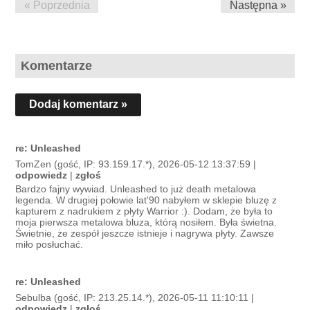
« Poprzednia
Następna »
Komentarze
Dodaj komentarz »
re: Unleashed
TomZen (gość, IP: 93.159.17.*), 2026-05-12 13:37:59 |
odpowiedz
|
zgłoś
Bardzo fajny wywiad. Unleashed to już death metalowa
legenda. W drugiej połowie lat'90 nabyłem w sklepie bluzę z
kapturem z nadrukiem z płyty Warrior :). Dodam, że była to
moja pierwsza metalowa bluza, którą nosiłem. Była świetna.
Świetnie, że zespół jeszcze istnieje i nagrywa płyty. Zawsze
miło posłuchać.
re: Unleashed
Sebulba (gość, IP: 213.25.14.*), 2026-05-11 11:10:11 |
odpowiedz
|
zgłoś