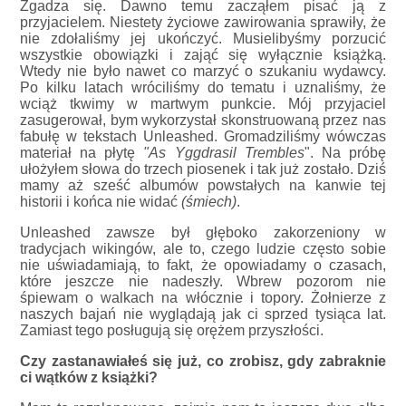
Zgadza się. Dawno temu zacząłem pisać ją z
przyjacielem. Niestety życiowe zawirowania sprawiły, że
nie zdołaliśmy jej ukończyć. Musielibyśmy porzucić
wszystkie obowiązki i zająć się wyłącznie książką.
Wtedy nie było nawet co marzyć o szukaniu wydawcy.
Po kilku latach wróciliśmy do tematu i uznaliśmy, że
wciąż tkwimy w martwym punkcie. Mój przyjaciel
zasugerował, bym wykorzystał skonstruowaną przez nas
fabułę w tekstach Unleashed. Gromadziliśmy wówczas
materiał na płytę
"As Yggdrasil Trembles
". Na próbę
ułożyłem słowa do trzech piosenek i tak już zostało. Dziś
mamy aż sześć albumów powstałych na kanwie tej
historii i końca nie widać
(śmiech)
.
Unleashed zawsze był głęboko zakorzeniony w
tradycjach wikingów, ale to, czego ludzie często sobie
nie uświadamiają, to fakt, że opowiadamy o czasach,
które jeszcze nie nadeszły. Wbrew pozorom nie
śpiewam o walkach na włócznie i topory. Żołnierze z
naszych bajań nie wyglądają jak ci sprzed tysiąca lat.
Zamiast tego posługują się orężem przyszłości.
Czy zastanawiałeś się już, co zrobisz, gdy zabraknie
ci wątków z książki?