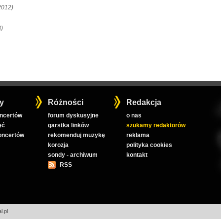
2012)
)
y
Różności
Redakcja
oncertów
forum dyskusyjne
o nas
ęć
garstka linków
szukamy redaktorów
koncertów
rekomenduj muzykę
reklama
korozja
polityka cookies
sondy - archiwum
kontakt
RSS
l.pl