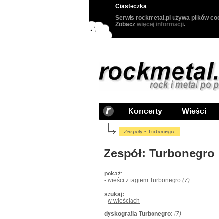
Ciasteczka
Serwis rockmetal.pl używa plików coo
Zobacz
więcej informacji
.
Koncerty
Wieści
Zespoły - Turbonegro
Zespół: Turbonegro
pokaż:
-
wieści z tagiem Turbonegro
(7)
szukaj:
-
w wieściach
dyskografia Turbonegro:
(7)