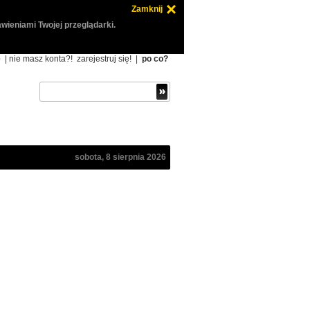
Zamknij
wieniami Twojej przeglądarki.
ę
| nie masz konta?!
zarejestruj się!
|
po co?
sobota, 8 sierpnia 2026