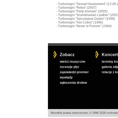
- Turbonegro "Sexual Harassment"
(13.06.
- Turbonegro "Retox"
(2007)
- Turbonegro "Party Animals"
(2005)
- Turbonegro "Scandinavian Leather"
(2003
- Turbonegro "Apocalypse Dudes"
(1998)
- Turbonegro "Ass Cobra"
(1996)
- Turbonegro "Never Is Forever"
(1994)
Zobacz
Koncert
wieści muzyczne
terminy k
recenzje płyt
galeria zdj
zapowiedzi premier
relacje z 
wywiady
ogłoszenia drobne
Wszelkie prawa zastrzeżone, © 1996-2026 rockmeta