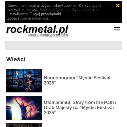
Serwis rockmetal.pl używa plików cookies. Korzystając z
naszych stron wyrażasz zgodę na ich użycie zgodnie z
ustawieniami Twojej przeglądarki.
Zobacz
więcej informacji
.
Wieści
Harmonogram "Mystic Festival
2025"
Ufomammut, Stray from the Path i
Drab Majesty na "Mystic Festival
2025"