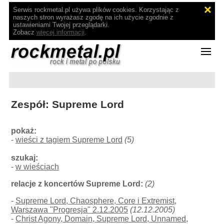
Serwis rockmetal.pl używa plików cookies. Korzystając z
naszych stron wyrażasz zgodę na ich użycie zgodnie z
ustawieniami Twojej przeglądarki.
Zobacz
więcej informacji
.
Zespół: Supreme Lord
pokaż:
-
wieści z tagiem Supreme Lord
(5)
szukaj:
-
w wieściach
relacje z koncertów Supreme Lord:
(2)
-
Supreme Lord, Chaosphere, Core i Extremist,
Warszawa "Progresja" 2.12.2005
(12.12.2005)
-
Christ Agony, Domain, Supreme Lord, Unnamed,