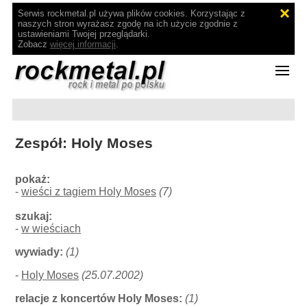
Serwis rockmetal.pl używa plików cookies. Korzystając z
naszych stron wyrażasz zgodę na ich użycie zgodnie z
ustawieniami Twojej przeglądarki.
Zobacz
więcej informacji
.
Zespół: Holy Moses
pokaż:
-
wieści z tagiem Holy Moses
(7)
szukaj:
-
w wieściach
wywiady:
(1)
-
Holy Moses
(25.07.2002)
relacje z koncertów Holy Moses:
(1)