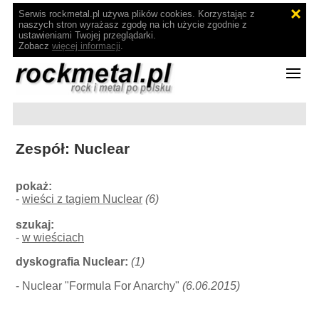
Serwis rockmetal.pl używa plików cookies. Korzystając z
naszych stron wyrażasz zgodę na ich użycie zgodnie z
ustawieniami Twojej przeglądarki.
Zobacz
więcej informacji
.
Zespół: Nuclear
pokaż:
-
wieści z tagiem Nuclear
(6)
szukaj:
-
w wieściach
dyskografia Nuclear:
(1)
- Nuclear "Formula For Anarchy"
(6.06.2015)