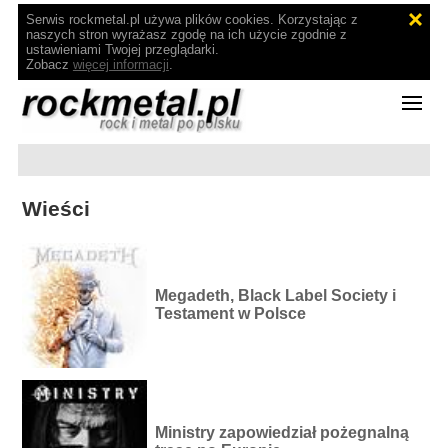
Serwis rockmetal.pl używa plików cookies. Korzystając z
naszych stron wyrażasz zgodę na ich użycie zgodnie z
ustawieniami Twojej przeglądarki.
Zobacz
więcej informacji
.
Wieści
Megadeth, Black Label Society i
Testament w Polsce
Ministry zapowiedział pożegnalną