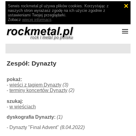
Serwis rockmetal.pl używa plików cookies. Korzystając z
naszych stron wyrażasz zgodę na ich użycie zgodnie z
ustawieniami Twojej przeglądarki.
Zobacz
więcej informacji
.
Zespół: Dynazty
pokaż:
-
wieści z tagiem Dynazty
(3)
-
terminy koncertów Dynazty
(2)
szukaj:
-
w wieściach
dyskografia Dynazty:
(1)
- Dynazty "Final Advent"
(8.04.2022)