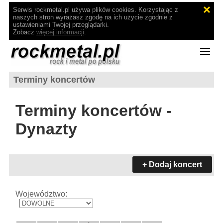
Serwis rockmetal.pl używa plików cookies. Korzystając z
naszych stron wyrażasz zgodę na ich użycie zgodnie z
ustawieniami Twojej przeglądarki.
Zobacz
więcej informacji
.
Terminy koncertów
Terminy koncertów -
Dynazty
+ Dodaj koncert
Województwo: