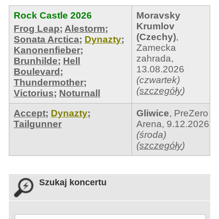
Rock Castle 2026
Moravsky
Krumlov
Frog Leap
;
Alestorm
;
(Czechy)
,
Sonata Arctica
;
Dynazty
;
Zamecka
Kanonenfieber
;
zahrada
,
Brunhilde
;
Hell
13.08.2026
Boulevard
;
(czwartek)
Thundermother
;
(
szczegóły
)
Victorius
;
Noturnall
Accept
;
Dynazty
;
Gliwice
,
PreZero
Tailgunner
Arena
,
9.12.2026
(środa)
(
szczegóły
)
Szukaj koncertu