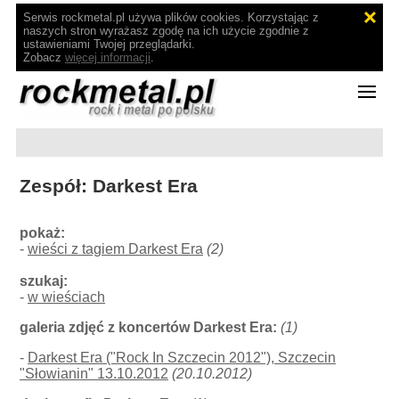
Serwis rockmetal.pl używa plików cookies. Korzystając z
naszych stron wyrażasz zgodę na ich użycie zgodnie z
ustawieniami Twojej przeglądarki.
Zobacz
więcej informacji
.
Zespół: Darkest Era
pokaż:
-
wieści z tagiem Darkest Era
(2)
szukaj:
-
w wieściach
galeria zdjęć z koncertów Darkest Era:
(1)
-
Darkest Era ("Rock In Szczecin 2012"), Szczecin
"Słowianin" 13.10.2012
(20.10.2012)