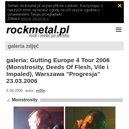
Serwis rockmetal.pl używa plików cookies. Korzystając z
naszych stron wyrażasz zgodę na ich użycie zgodnie z
ustawieniami Twojej przeglądarki.
Zobacz
więcej informacji
.
galeria zdjęć
galeria: Gutting Europe 4 Tour 2006
(Monstrosity, Deeds Of Flesh, Vile i
Impaled), Warszawa "Progresja"
23.03.2006
6.04.2006 autor:
m00n
Monstrosity