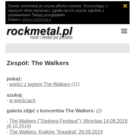
Serwis rockmetal.pl używa plików cookies. Korzystając z
naszych stron wyrażasz zgodę na ich użycie zgodnie z
ustawieniami Twojej przeglądarki.
Zobacz
więcej informacji
.
Zespół: The Walkers
pokaż:
-
wieści z tagiem The Walkers
(11)
szukaj:
-
w wieściach
galeria zdjęć z koncertów The Walkers:
(2)
-
The Walkers ("Siekiera Festiwal"), Wrocław 14.09.2019
(8.10.2019)
-
The Walkers, Kraków "Kwadrat" 26.09.2019