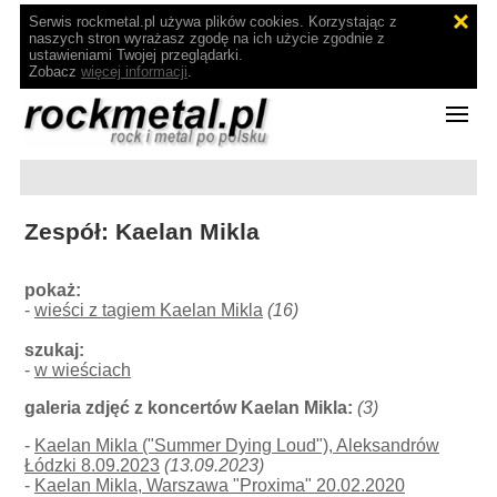
Serwis rockmetal.pl używa plików cookies. Korzystając z
naszych stron wyrażasz zgodę na ich użycie zgodnie z
ustawieniami Twojej przeglądarki.
Zobacz
więcej informacji
.
Zespół: Kaelan Mikla
pokaż:
-
wieści z tagiem Kaelan Mikla
(16)
szukaj:
-
w wieściach
galeria zdjęć z koncertów Kaelan Mikla:
(3)
-
Kaelan Mikla ("Summer Dying Loud"), Aleksandrów
Łódzki 8.09.2023
(13.09.2023)
-
Kaelan Mikla, Warszawa "Proxima" 20.02.2020