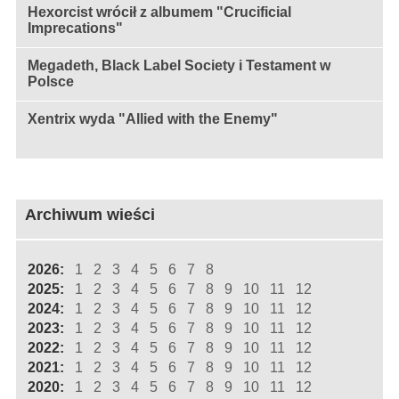
Hexorcist wrócił z albumem "Crucificial
Imprecations"
Megadeth, Black Label Society i Testament w
Polsce
Xentrix wyda "Allied with the Enemy"
Archiwum wieści
2026:
1
2
3
4
5
6
7
8
2025:
1
2
3
4
5
6
7
8
9
10
11
12
2024:
1
2
3
4
5
6
7
8
9
10
11
12
2023:
1
2
3
4
5
6
7
8
9
10
11
12
2022:
1
2
3
4
5
6
7
8
9
10
11
12
2021:
1
2
3
4
5
6
7
8
9
10
11
12
2020:
1
2
3
4
5
6
7
8
9
10
11
12