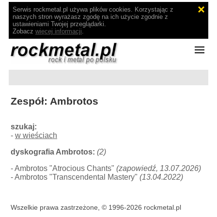
Serwis rockmetal.pl używa plików cookies. Korzystając z
naszych stron wyrażasz zgodę na ich użycie zgodnie z
ustawieniami Twojej przeglądarki.
Zobacz
więcej informacji
.
Zespół: Ambrotos
szukaj:
-
w wieściach
dyskografia Ambrotos:
(2)
- Ambrotos "Atrocious Chants"
(zapowiedź, 13.07.2026)
- Ambrotos "Transcendental Mastery"
(13.04.2022)
Wszelkie prawa zastrzeżone, © 1996-2026 rockmetal.pl