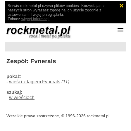
Serwis rockmetal.pl używa plików cookies. Korzystając z
naszych stron wyrażasz zgodę na ich użycie zgodnie z
ustawieniami Twojej przeglądarki.
Zobacz
więcej informacji
.
Zespół: Fvnerals
pokaż:
-
wieści z tagiem Fvnerals
(11)
szukaj:
-
w wieściach
Wszelkie prawa zastrzeżone, © 1996-2026 rockmetal.pl