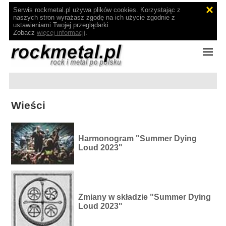
Serwis rockmetal.pl używa plików cookies. Korzystając z
naszych stron wyrażasz zgodę na ich użycie zgodnie z
ustawieniami Twojej przeglądarki.
Zobacz
więcej informacji
.
Wieści
Harmonogram "Summer Dying
Loud 2023"
Zmiany w składzie "Summer Dying
Loud 2023"