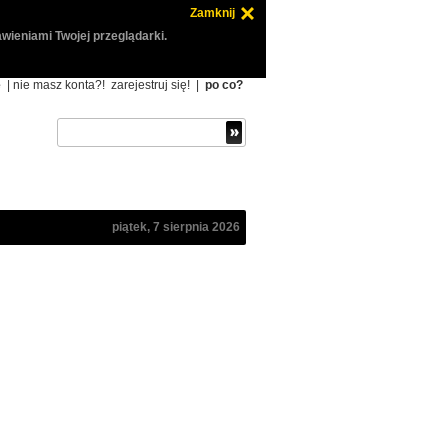
Zamknij
wieniami Twojej przeglądarki.
ę
| nie masz konta?!
zarejestruj się!
|
po co?
piątek, 7 sierpnia 2026