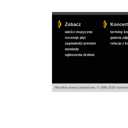
Zobacz
Koncert
wieści muzyczne
terminy k
recenzje płyt
galeria zdj
zapowiedzi premier
relacje z 
wywiady
ogłoszenia drobne
Wszelkie prawa zastrzeżone, © 1996-2026 rockmeta