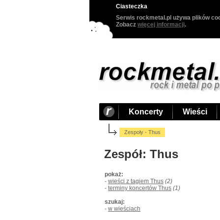
Ciasteczka
Serwis rockmetal.pl używa plików coo
Zobacz
więcej informacji
.
Koncerty
Wieści
Zespoły - Thus
Zespół: Thus
pokaż:
-
wieści z tagiem Thus
(2)
-
terminy koncertów Thus
(1)
szukaj:
-
w wieściach