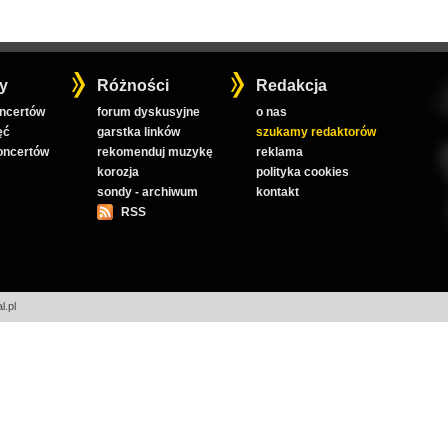
y
Różności
Redakcja
oncertów
forum dyskusyjne
o nas
ęć
garstka linków
szukamy redaktorów
koncertów
rekomenduj muzykę
reklama
korozja
polityka cookies
sondy - archiwum
kontakt
RSS
l.pl