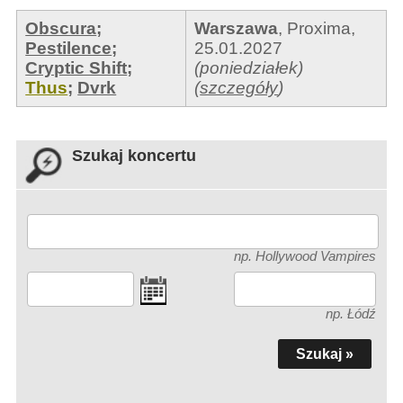
Obscura
;
Warszawa
,
Proxima
,
Pestilence
;
25.01.2027
Cryptic Shift
;
(poniedziałek)
Thus
;
Dvrk
(
szczegóły
)
Szukaj koncertu
np. Hollywood Vampires
np. Łódź