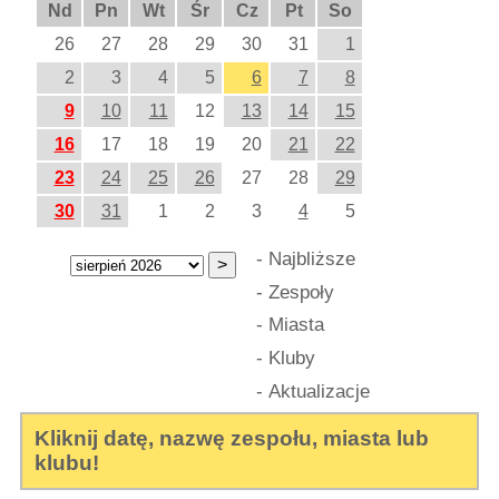
Nd
Pn
Wt
Śr
Cz
Pt
So
26
27
28
29
30
31
1
2
3
4
5
6
7
8
9
10
11
12
13
14
15
16
17
18
19
20
21
22
23
24
25
26
27
28
29
30
31
1
2
3
4
5
-
Najbliższe
-
Zespoły
-
Miasta
-
Kluby
-
Aktualizacje
Kliknij datę, nazwę zespołu, miasta lub
klubu!