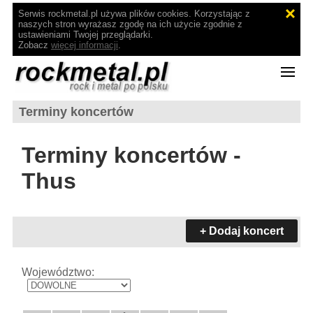
Serwis rockmetal.pl używa plików cookies. Korzystając z
naszych stron wyrażasz zgodę na ich użycie zgodnie z
ustawieniami Twojej przeglądarki.
Zobacz
więcej informacji
.
Terminy koncertów
Terminy koncertów -
Thus
+ Dodaj koncert
Województwo: