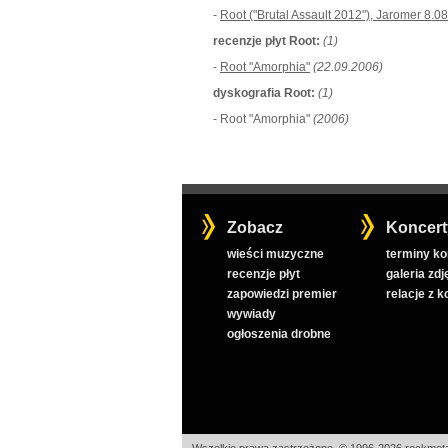
-
Root ("Brutal Assault 2012"), Jaromer 8.0
recenzje płyt Root:
(1)
-
Root "Amorphia"
(22.09.2006)
dyskografia Root:
(1)
- Root "Amorphia"
(2006)
Zobacz
Koncert
wieści muzyczne
terminy k
recenzje płyt
galeria zdj
zapowiedzi premier
relacje z 
wywiady
ogłoszenia drobne
Wszelkie prawa zastrzeżone, © 1996-2026 rockmeta