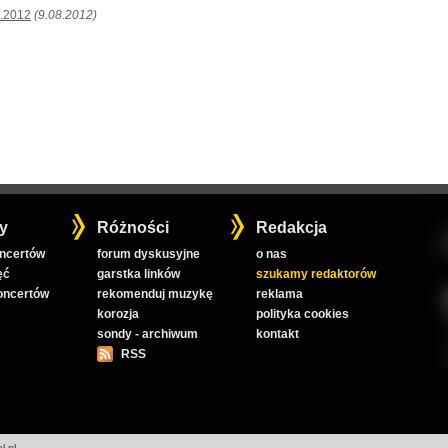
8.2012
(9.08.2012)
y
Różności
Redakcja
oncertów
forum dyskusyjne
o nas
ęć
garstka linków
szukamy redaktorów
koncertów
rekomenduj muzykę
reklama
korozja
polityka cookies
sondy - archiwum
kontakt
RSS
l.pl