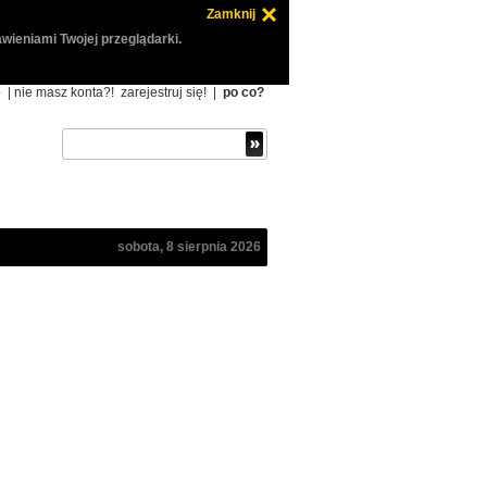
Zamknij
wieniami Twojej przeglądarki.
ę
| nie masz konta?!
zarejestruj się!
|
po co?
sobota, 8 sierpnia 2026