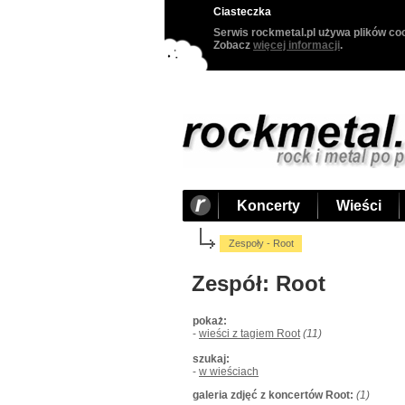
Ciasteczka
Serwis rockmetal.pl używa plików coo
Zobacz
więcej informacji
.
Koncerty
Wieści
Zespoły - Root
Zespół: Root
pokaż:
-
wieści z tagiem Root
(11)
szukaj:
-
w wieściach
galeria zdjęć z koncertów Root:
(1)