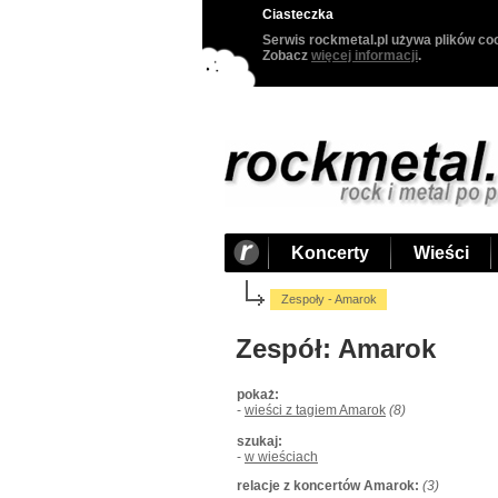
Ciasteczka
Serwis rockmetal.pl używa plików coo
Zobacz
więcej informacji
.
Koncerty
Wieści
Zespoły - Amarok
Zespół: Amarok
pokaż:
-
wieści z tagiem Amarok
(8)
szukaj:
-
w wieściach
relacje z koncertów Amarok:
(3)