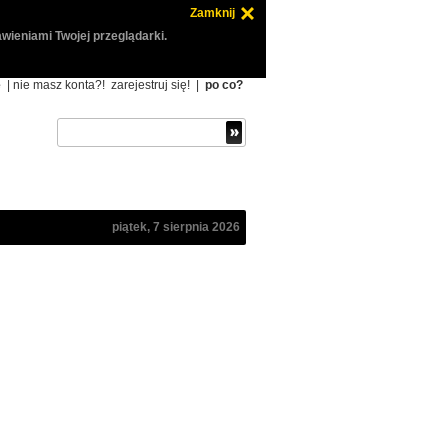
Zamknij
wieniami Twojej przeglądarki.
ę
| nie masz konta?!
zarejestruj się!
|
po co?
piątek, 7 sierpnia 2026