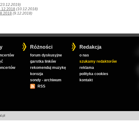
(23.12.2019)
1.12.2018
(10.12.2018)
08.2018
(9.12.2018)
y
Różności
Redakcja
oncertów
forum dyskusyjne
o nas
ęć
garstka linków
szukamy redaktorów
koncertów
rekomenduj muzykę
reklama
korozja
polityka cookies
sondy - archiwum
kontakt
RSS
l.pl