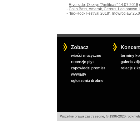
-
Riverside, Olsztyn "Amfiteatr" 14.07.2019
-
Colin Bass, Amarok, Cereus, Legionowo 
-
"Ino-Rock Festival 2018", Inowrocław 25.
Zobacz
Koncert
wieści muzyczne
terminy k
recenzje płyt
galeria zdj
zapowiedzi premier
relacje z 
wywiady
ogłoszenia drobne
Wszelkie prawa zastrzeżone, © 1996-2026 rockmeta