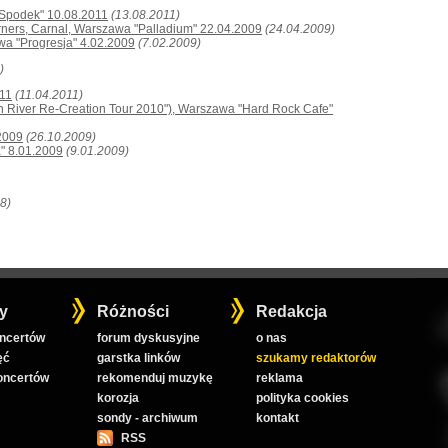
"Spodek" 10.08.2011
(13.08.2011)
ners, Carnal, Warszawa "Palladium" 22.04.2009
(24.04.2009)
wa "Progresja" 4.02.2009
(7.02.2009)
)
011
(11.04.2011)
on River Re-Creation Tour 2010"), Warszawa "Hard Rock Cafe"
2009
(26.10.2009)
" 8.01.2009
(9.01.2009)
8)
y
Różności
Redakcja
oncertów
forum dyskusyjne
o nas
ęć
garstka linków
szukamy redaktorów
koncertów
rekomenduj muzykę
reklama
korozja
polityka cookies
sondy - archiwum
kontakt
RSS