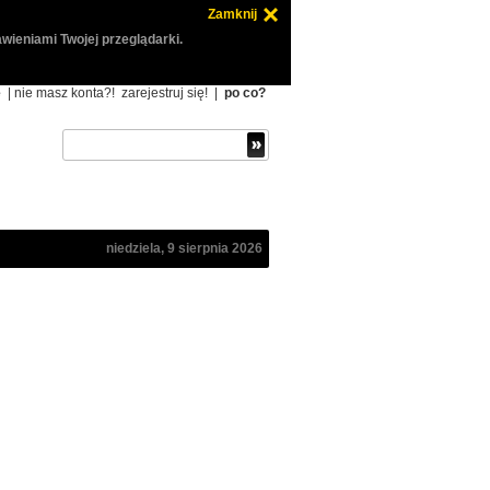
Zamknij
wieniami Twojej przeglądarki.
ę
| nie masz konta?!
zarejestruj się!
|
po co?
niedziela, 9 sierpnia 2026