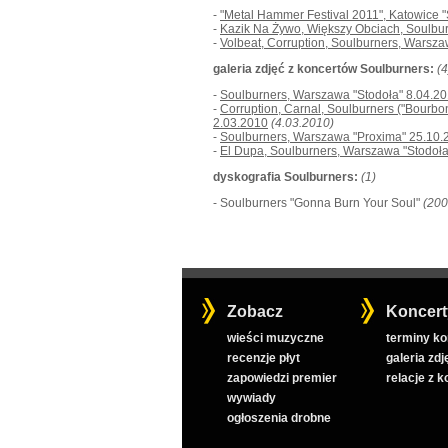
-
"Metal Hammer Festival 2011", Katowice 
-
Kazik Na Żywo, Większy Obciach, Soulbur
-
Volbeat, Corruption, Soulburners, Warsza
galeria zdjęć z koncertów Soulburners:
(4
-
Soulburners, Warszawa "Stodoła" 8.04.2
-
Corruption, Carnal, Soulburners ("Bourb
2.03.2010
(4.03.2010)
-
Soulburners, Warszawa "Proxima" 25.10.
-
El Dupa, Soulburners, Warszawa "Stodoła
dyskografia Soulburners:
(1)
- Soulburners "Gonna Burn Your Soul"
(200
Zobacz
Koncert
wieści muzyczne
terminy k
recenzje płyt
galeria zdj
zapowiedzi premier
relacje z 
wywiady
ogłoszenia drobne