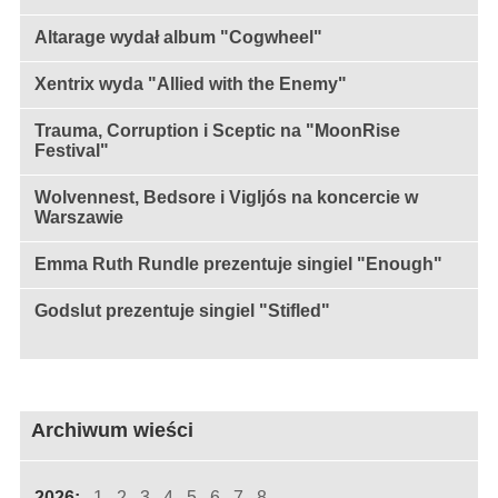
Altarage wydał album "Cogwheel"
Xentrix wyda "Allied with the Enemy"
Trauma, Corruption i Sceptic na "MoonRise
Festival"
Wolvennest, Bedsore i Vigljós na koncercie w
Warszawie
Emma Ruth Rundle prezentuje singiel "Enough"
Godslut prezentuje singiel "Stifled"
Archiwum wieści
2026:
1
2
3
4
5
6
7
8