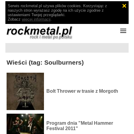
Serwis rockmetal.pl używa plików cookies. Korzystając z
naszych stron wyrażasz zgodę na ich użycie zgodnie z
ustawieniami Twojej przeglądarki.
Zobacz
więcej informacji
.
Wieści (tag: Soulburners)
Bolt Thrower w trasie z Morgoth
Program dnia "Metal Hammer
Festival 2011"