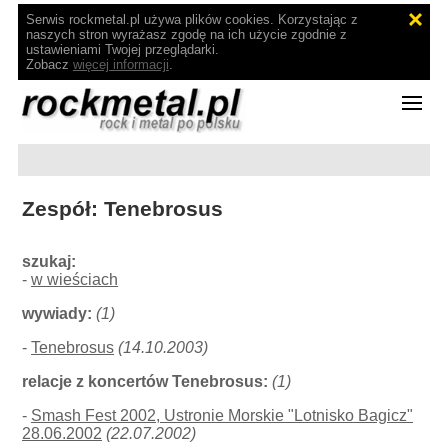
Serwis rockmetal.pl używa plików cookies. Korzystając z
naszych stron wyrażasz zgodę na ich użycie zgodnie z
ustawieniami Twojej przeglądarki.
Zobacz
więcej informacji
.
Zespół: Tenebrosus
szukaj:
-
w wieściach
wywiady:
(1)
-
Tenebrosus
(14.10.2003)
relacje z koncertów Tenebrosus:
(1)
-
Smash Fest 2002, Ustronie Morskie "Lotnisko Bagicz"
28.06.2002
(22.07.2002)