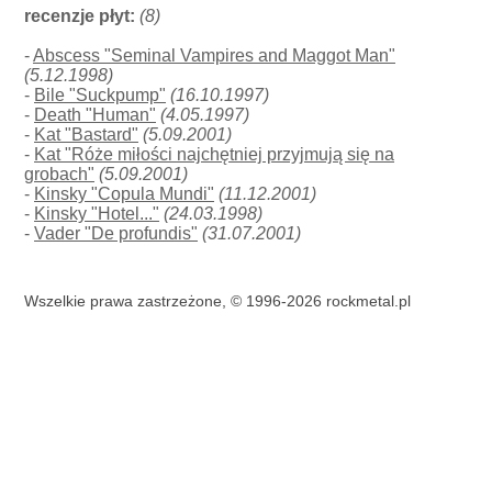
recenzje płyt:
(8)
-
Abscess "Seminal Vampires and Maggot Man"
(5.12.1998)
-
Bile "Suckpump"
(16.10.1997)
-
Death "Human"
(4.05.1997)
-
Kat "Bastard"
(5.09.2001)
-
Kat "Róże miłości najchętniej przyjmują się na
grobach"
(5.09.2001)
-
Kinsky "Copula Mundi"
(11.12.2001)
-
Kinsky "Hotel..."
(24.03.1998)
-
Vader "De profundis"
(31.07.2001)
Wszelkie prawa zastrzeżone, © 1996-2026 rockmetal.pl