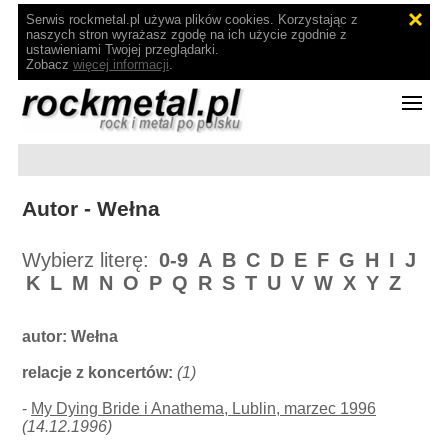
Serwis rockmetal.pl używa plików cookies. Korzystając z
naszych stron wyrażasz zgodę na ich użycie zgodnie z
ustawieniami Twojej przeglądarki.
Zobacz
więcej informacji
.
Autor - Wełna
Wybierz literę:
0-9
A
B
C
D
E
F
G
H
I
J
K
L
M
N
O
P
Q
R
S
T
U
V
W
X
Y
Z
autor:
Wełna
relacje z koncertów:
(1)
-
My Dying Bride i Anathema, Lublin, marzec 1996
(14.12.1996)