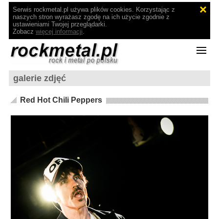
Serwis rockmetal.pl używa plików cookies. Korzystając z
naszych stron wyrażasz zgodę na ich użycie zgodnie z
ustawieniami Twojej przeglądarki.
Zobacz
więcej informacji
.
galerie zdjęć
Red Hot Chili Peppers