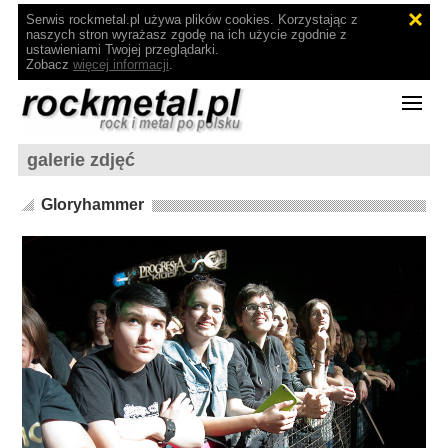
Serwis rockmetal.pl używa plików cookies. Korzystając z
naszych stron wyrażasz zgodę na ich użycie zgodnie z
ustawieniami Twojej przeglądarki.
Zobacz
więcej informacji
.
galerie zdjęć
Gloryhammer