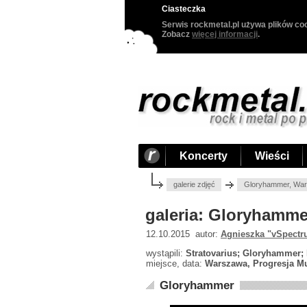
Ciasteczka
Serwis rockmetal.pl używa plików coo
Zobacz
więcej informacji
.
Koncerty
Wieści
galerie zdjęć
Gloryhammer, War
galeria: Gloryhamme
12.10.2015 autor:
Agnieszka "vSpectr
wystąpili:
Stratovarius; Gloryhammer;
miejsce, data:
Warszawa, Progresja Mu
Gloryhammer