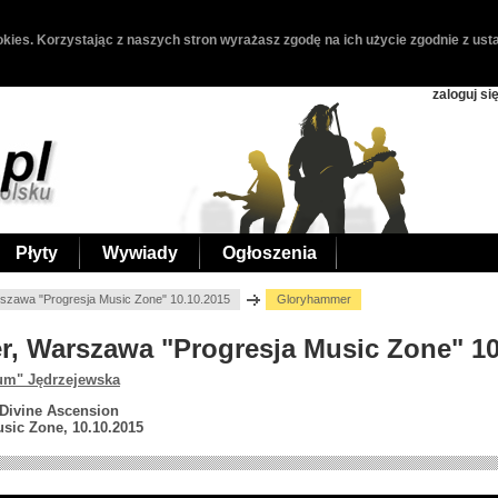
kies. Korzystając z naszych stron wyrażasz zgodę na ich użycie zgodnie z usta
zaloguj si
Płyty
Wywiady
Ogłoszenia
szawa "Progresja Music Zone" 10.10.2015
Gloryhammer
r, Warszawa "Progresja Music Zone" 10
um" Jędrzejewska
 Divine Ascension
sic Zone, 10.10.2015