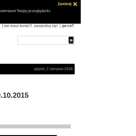
Zamknij
wieniami Twojej przeglądarki.
ę
| nie masz konta?!
zarejestruj się!
|
po co?
piątek, 7 sierpnia 2026
.10.2015