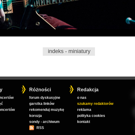
indeks - miniatury
y
Różności
Redakcja
oncertów
forum dyskusyjne
o nas
ęć
garstka linków
szukamy redaktorów
koncertów
rekomenduj muzykę
reklama
korozja
polityka cookies
sondy - archiwum
kontakt
RSS