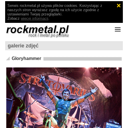
Serwis rockmetal.pl używa plików cookies. Korzystając z
naszych stron wyrażasz zgodę na ich użycie zgodnie z
ustawieniami Twojej przeglądarki.
Zobacz
więcej informacji
.
galerie zdjęć
Gloryhammer