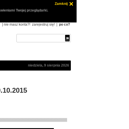
Zamknij
wieniami Twojej przeglądarki.
ę
| nie masz konta?!
zarejestruj się!
|
po co?
niedziela, 9 sierpnia 2026
.10.2015