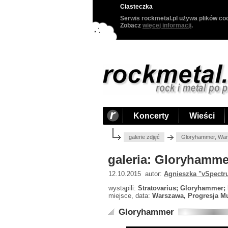
Ciasteczka
Serwis rockmetal.pl używa plików coo
Zobacz
więcej informacji
.
Koncerty
Wieści
galerie zdjęć
Gloryhammer, War
galeria: Gloryhamme
12.10.2015 autor:
Agnieszka "vSpectr
wystąpili:
Stratovarius; Gloryhammer;
miejsce, data:
Warszawa, Progresja Mu
Gloryhammer