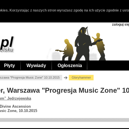
kies. Korzystając z naszych stron wyrażasz zgodę na ich użycie zgodnie z usta
zaloguj si
Płyty
Wywiady
Ogłoszenia
szawa "Progresja Music Zone" 10.10.2015
Gloryhammer
r, Warszawa "Progresja Music Zone" 10
um" Jędrzejewska
 Divine Ascension
sic Zone, 10.10.2015