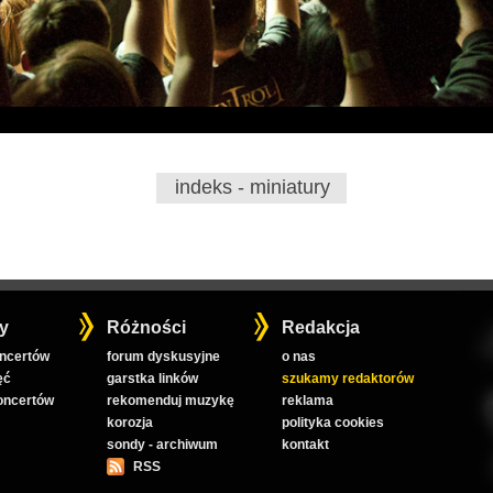
indeks - miniatury
y
Różności
Redakcja
oncertów
forum dyskusyjne
o nas
ęć
garstka linków
szukamy redaktorów
koncertów
rekomenduj muzykę
reklama
korozja
polityka cookies
sondy - archiwum
kontakt
RSS