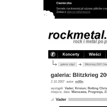
Ciasteczka
Serwis rockmetal.pl używa plików coo
Zobacz
więcej informacji
.
Koncerty
Wieści
galerie zdjęć
Blitzkrieg 2007 (V
galeria: Blitzkrieg 
2.10.2007 autor:
m00n
wystąpili:
Vader; Krisiun; Rotting Chri
miejsce, data:
Warszawa, Progresja, 2
Vader