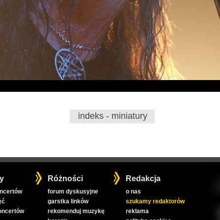
indeks - miniatury
y
Różności
Redakcja
oncertów
forum dyskusyjne
o nas
ęć
garstka linków
szukamy redaktorów
koncertów
rekomenduj muzykę
reklama