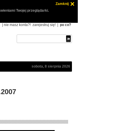
Zamknij
wieniami Twojej przeglądarki.
ę
| nie masz konta?!
zarejestruj się!
|
po co?
sobota, 8 sierpnia 2026
.2007