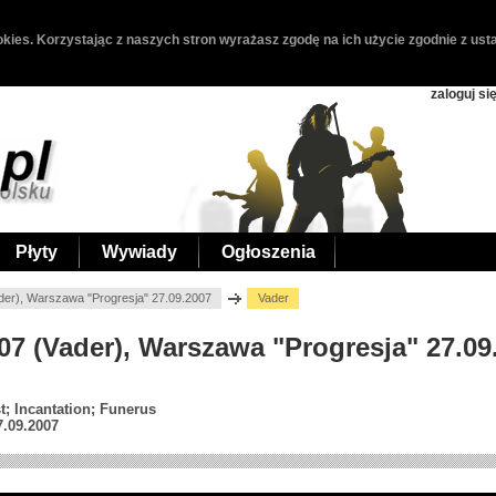
kies. Korzystając z naszych stron wyrażasz zgodę na ich użycie zgodnie z usta
zaloguj si
Płyty
Wywiady
Ogłoszenia
ader), Warszawa "Progresja" 27.09.2007
Vader
2007 (Vader), Warszawa "Progresja" 27.09
st; Incantation; Funerus
7.09.2007