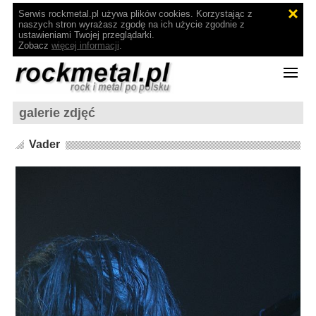
Serwis rockmetal.pl używa plików cookies. Korzystając z
naszych stron wyrażasz zgodę na ich użycie zgodnie z
ustawieniami Twojej przeglądarki.
Zobacz
więcej informacji
.
galerie zdjęć
Vader