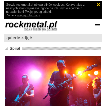
Serwis rockmetal.pl używa plików cookies. Korzystając z
naszych stron wyrażasz zgodę na ich użycie zgodnie z
ustawieniami Twojej przeglądarki.
Zobacz
więcej informacji
.
galerie zdjęć
Spiral