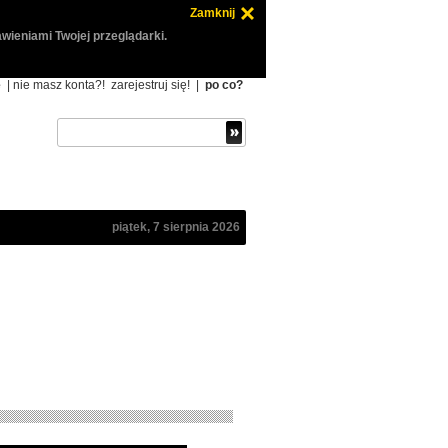
Zamknij
wieniami Twojej przeglądarki.
ę
| nie masz konta?!
zarejestruj się!
|
po co?
piątek, 7 sierpnia 2026