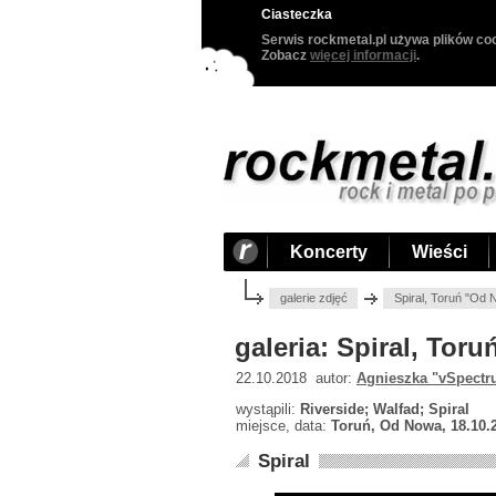
Ciasteczka
Serwis rockmetal.pl używa plików coo
Zobacz
więcej informacji
.
Koncerty
Wieści
galerie zdjęć
Spiral, Toruń "Od
galeria: Spiral, Tor
22.10.2018 autor:
Agnieszka "vSpectr
wystąpili:
Riverside; Walfad; Spiral
miejsce, data:
Toruń, Od Nowa, 18.10.
Spiral