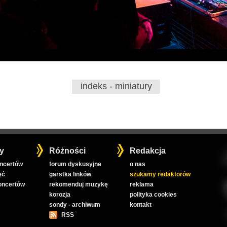
indeks - miniatury
y
Różności
Redakcja
oncertów
forum dyskusyjne
o nas
ęć
garstka linków
szukamy redaktorów
koncertów
rekomenduj muzykę
reklama
korozja
polityka cookies
sondy - archiwum
kontakt
RSS