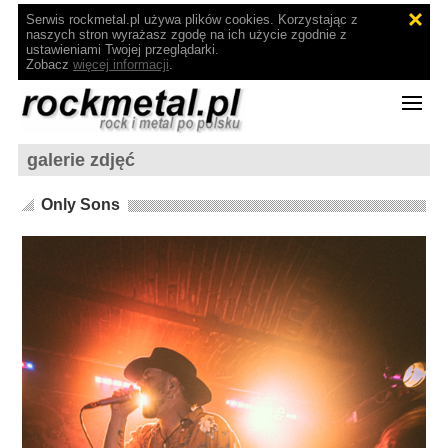
Serwis rockmetal.pl używa plików cookies. Korzystając z
naszych stron wyrażasz zgodę na ich użycie zgodnie z
ustawieniami Twojej przeglądarki.
Zobacz
więcej informacji
.
galerie zdjęć
Only Sons