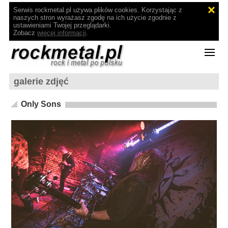
Serwis rockmetal.pl używa plików cookies. Korzystając z
naszych stron wyrażasz zgodę na ich użycie zgodnie z
ustawieniami Twojej przeglądarki.
Zobacz
więcej informacji
.
galerie zdjęć
Only Sons