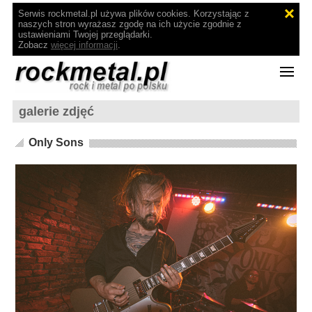
Serwis rockmetal.pl używa plików cookies. Korzystając z
naszych stron wyrażasz zgodę na ich użycie zgodnie z
ustawieniami Twojej przeglądarki.
Zobacz
więcej informacji
.
galerie zdjęć
Only Sons