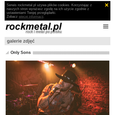
Serwis rockmetal.pl używa plików cookies. Korzystając z
naszych stron wyrażasz zgodę na ich użycie zgodnie z
ustawieniami Twojej przeglądarki.
Zobacz
więcej informacji
.
galerie zdjęć
Only Sons