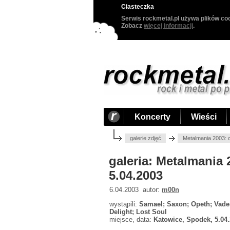
Ciasteczka
Serwis rockmetal.pl używa plików coo
Zobacz
więcej informacji
.
Koncerty
Wieści
galerie zdjęć
Metalmania 2003: 
galeria: Metalmania
5.04.2003
6.04.2003 autor:
m00n
wystąpili:
Samael; Saxon; Opeth; Vader
Delight; Lost Soul
miejsce, data:
Katowice, Spodek, 5.04