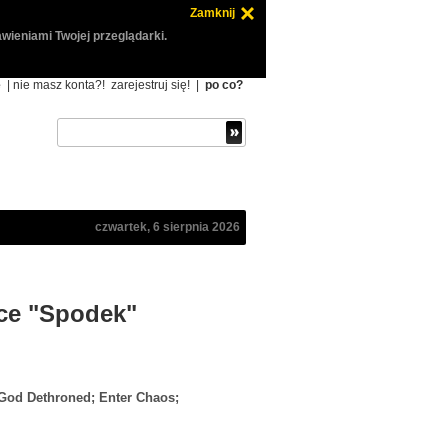
Zamknij
wieniami Twojej przeglądarki.
ę
| nie masz konta?!
zarejestruj się!
|
po co?
czwartek, 6 sierpnia 2026
ice "Spodek"
 God Dethroned; Enter Chaos;