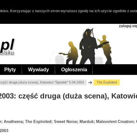
kies. Korzystając z naszych stron wyrażasz zgodę na ich użycie zgodnie z usta
zaloguj si
Płyty
Wywiady
Ogłoszenia
część druga (duża scena), Katowice "Spodek" 5.04.2003
The Exploited
 2003: część druga (duża scena), Katow
; Anathema; The Exploited; Sweet Noise; Marduk; Malevolent Creation;
.2003