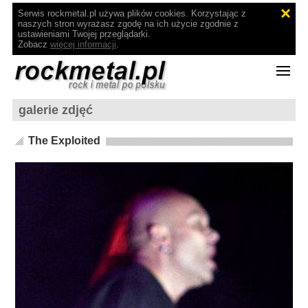
Serwis rockmetal.pl używa plików cookies. Korzystając z
naszych stron wyrażasz zgodę na ich użycie zgodnie z
ustawieniami Twojej przeglądarki.
Zobacz
więcej informacji
.
galerie zdjęć
The Exploited