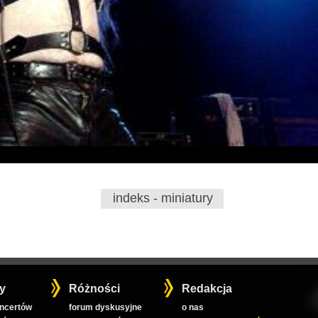
indeks - miniatury
y
Różności
Redakcja
oncertów
forum dyskusyjne
o nas