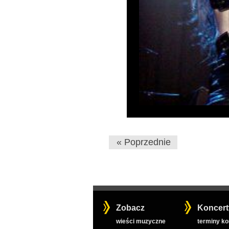
« Poprzednie
Zobacz
Koncert
wieści muzyczne
terminy k