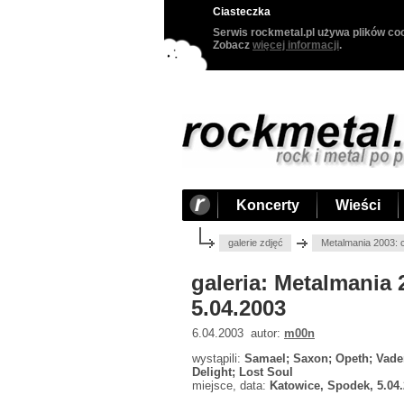
Ciasteczka
Serwis rockmetal.pl używa plików coo
Zobacz
więcej informacji
.
Koncerty
Wieści
galerie zdjęć
Metalmania 2003: 
galeria: Metalmania
5.04.2003
6.04.2003 autor:
m00n
wystąpili:
Samael; Saxon; Opeth; Vader
Delight; Lost Soul
miejsce, data:
Katowice, Spodek, 5.04