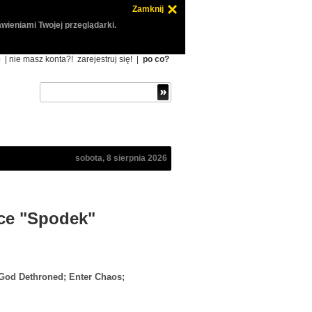
Zamknij
wieniami Twojej przeglądarki.
ę
| nie masz konta?!
zarejestruj się!
|
po co?
sobota, 8 sierpnia 2026
ice "Spodek"
 God Dethroned; Enter Chaos;