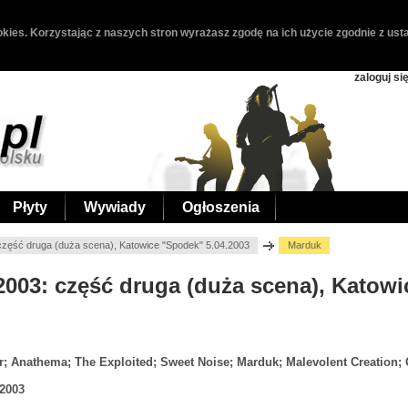
kies. Korzystając z naszych stron wyrażasz zgodę na ich użycie zgodnie z usta
zaloguj si
Płyty
Wywiady
Ogłoszenia
część druga (duża scena), Katowice "Spodek" 5.04.2003
Marduk
 2003: część druga (duża scena), Katow
; Anathema; The Exploited; Sweet Noise; Marduk; Malevolent Creation;
.2003