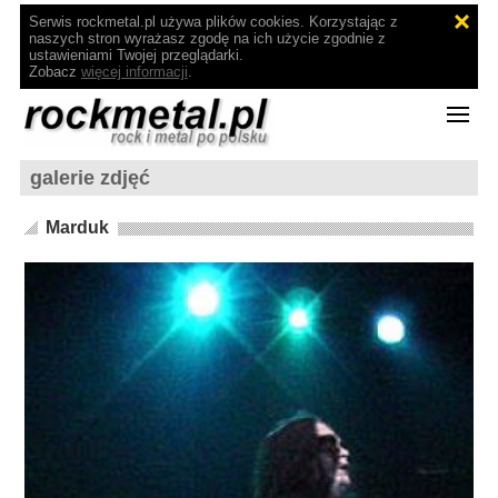
Serwis rockmetal.pl używa plików cookies. Korzystając z
naszych stron wyrażasz zgodę na ich użycie zgodnie z
ustawieniami Twojej przeglądarki.
Zobacz
więcej informacji
.
galerie zdjęć
Marduk