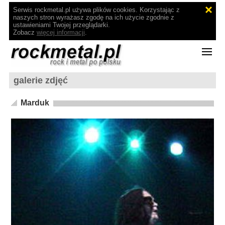
Serwis rockmetal.pl używa plików cookies. Korzystając z
naszych stron wyrażasz zgodę na ich użycie zgodnie z
ustawieniami Twojej przeglądarki.
Zobacz
więcej informacji
.
galerie zdjęć
Marduk