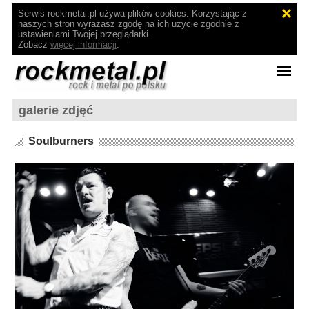
Serwis rockmetal.pl używa plików cookies. Korzystając z
naszych stron wyrażasz zgodę na ich użycie zgodnie z
ustawieniami Twojej przeglądarki.
Zobacz
więcej informacji
.
galerie zdjęć
Soulburners