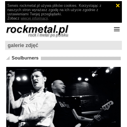
Serwis rockmetal.pl używa plików cookies. Korzystając z
naszych stron wyrażasz zgodę na ich użycie zgodnie z
ustawieniami Twojej przeglądarki.
Zobacz
więcej informacji
.
galerie zdjęć
Soulburners