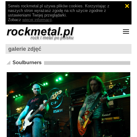
Serwis rockmetal.pl używa plików cookies. Korzystając z
naszych stron wyrażasz zgodę na ich użycie zgodnie z
ustawieniami Twojej przeglądarki.
Zobacz
więcej informacji
.
galerie zdjęć
Soulburners