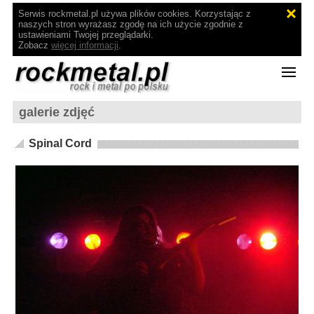
Serwis rockmetal.pl używa plików cookies. Korzystając z
naszych stron wyrażasz zgodę na ich użycie zgodnie z
ustawieniami Twojej przeglądarki.
Zobacz
więcej informacji
.
galerie zdjęć
Spinal Cord